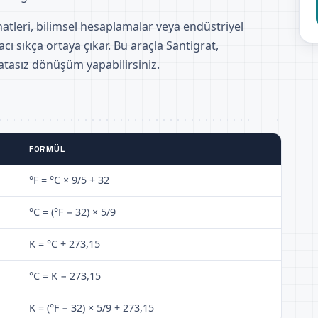
atleri, bilimsel hesaplamalar veya endüstriyel
acı sıkça ortaya çıkar. Bu araçla Santigrat,
atasız dönüşüm yapabilirsiniz.
FORMÜL
°F = °C × 9/5 + 32
°C = (°F − 32) × 5/9
K = °C + 273,15
°C = K − 273,15
K = (°F − 32) × 5/9 + 273,15