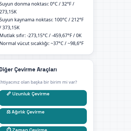
Suyun donma noktası: 0°C / 32°F /
273,15K
Suyun kaynama noktası: 100°C / 212°F
/ 373,15K
Mutlak sıfır: -273,15°C / -459,67°F / 0K
Normal vücut sıcaklığı: ~37°C / ~98,6°F
Diğer Çevirme Araçları
İhtiyacınız olan başka bir birim mi var?
📏 Uzunluk Çevirme
⚖️ Ağırlık Çevirme
⏱️ Zaman Çevirme