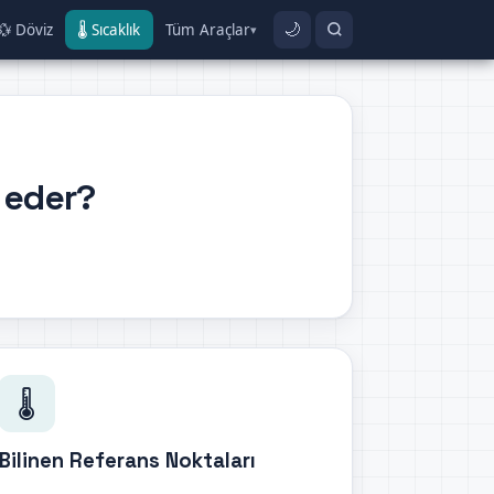
💱 Döviz
🌡️ Sıcaklık
Tüm Araçlar
🌙
▾
) eder?
🌡️
Bilinen Referans Noktaları