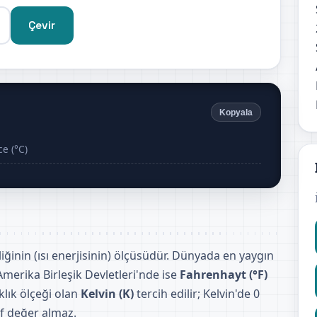
Çevir
Kopyala
e (°C)
iğinin (ısı enerjisinin) ölçüsüdür. Dünyada en yaygın
 Amerika Birleşik Devletleri'nde ise
Fahrenhayt (°F)
aklık ölçeği olan
Kelvin (K)
tercih edilir; Kelvin'de 0
if değer almaz.