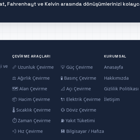
at, Fahrenhayt ve Kelvin arasında dönüşümlerinizi kolayc
ÇEVIRME ARAÇLARI
KURUMSAL
i ve
📏 Uzunluk Çevirme
💡 Güç Çevirme
Anasayfa
⚖️ Ağırlık Çevirme
🧪 Basınç Çevirme
Hakkımızda
🗺️ Alan Çevirme
📐 Açı Çevirme
Gizlilik Politikası
📦 Hacim Çevirme
🔌 Elektrik Çevirme
İletişim
🌡️ Sıcaklık Çevirme
💱 Döviz Çevirme
⏱️ Zaman Çevirme
⛽ Yakıt Tüketimi
💨 Hız Çevirme
💾 Bilgisayar / Hafıza