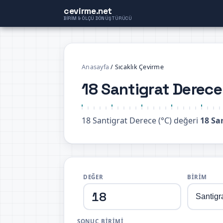
cevirme.net
BIRIM & ÖLÇÜ DÖNÜŞTÜRÜCÜ
Anasayfa
/
Sıcaklık Çevirme
18 Santigrat Derece
18 Santigrat Derece (°C) değeri
18 Sa
DEĞER
BIRIM
SONUÇ BIRIMI