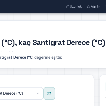
📏 Uzunluk
⚖️ Ağırlık
 (°C), kaç Santigrat Derece (°C
ntigrat Derece (°C)
değerine eşittir.
⇄