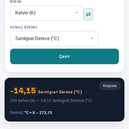
BIRIM
⇄
SONUÇ BIRIMI
Çevir
Kopyala
-14,15
Santigrat Derece (°C)
259 Kelvin (K) = -14,15 Santigrat Derece (°C)
Formül:
°C = K − 273,15