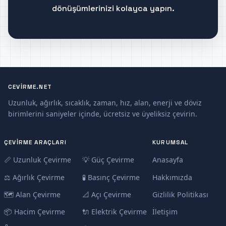
dönüşümlerinizi kolayca yapın.
CEVIRME.NET
Uzunluk, ağırlık, sıcaklık, zaman, hız, alan, enerji ve döviz
birimlerini saniyeler içinde, ücretsiz ve üyeliksiz çevirin.
ÇEVIRME ARAÇLARI
KURUMSAL
📏 Uzunluk Çevirme
💡 Güç Çevirme
Anasayfa
⚖️ Ağırlık Çevirme
🧪 Basınç Çevirme
Hakkımızda
🗺️ Alan Çevirme
📐 Açı Çevirme
Gizlilik Politikası
📦 Hacim Çevirme
🔌 Elektrik Çevirme
İletişim