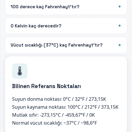
100 derece kaç Fahrenhayt'tır?
0 Kelvin kaç derecedir?
Vücut sıcaklığı (37°C) kaç Fahrenhayt'tır?
🌡️
Bilinen Referans Noktaları
Suyun donma noktası: 0°C / 32°F / 273,15K
Suyun kaynama noktası: 100°C / 212°F / 373,15K
Mutlak sıfır: -273,15°C / -459,67°F / 0K
Normal vücut sıcaklığı: ~37°C / ~98,6°F