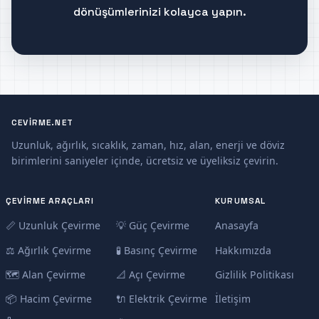
dönüşümlerinizi kolayca yapın.
CEVIRME.NET
Uzunluk, ağırlık, sıcaklık, zaman, hız, alan, enerji ve döviz
birimlerini saniyeler içinde, ücretsiz ve üyeliksiz çevirin.
ÇEVIRME ARAÇLARI
KURUMSAL
📏 Uzunluk Çevirme
💡 Güç Çevirme
Anasayfa
⚖️ Ağırlık Çevirme
🧪 Basınç Çevirme
Hakkımızda
🗺️ Alan Çevirme
📐 Açı Çevirme
Gizlilik Politikası
📦 Hacim Çevirme
🔌 Elektrik Çevirme
İletişim