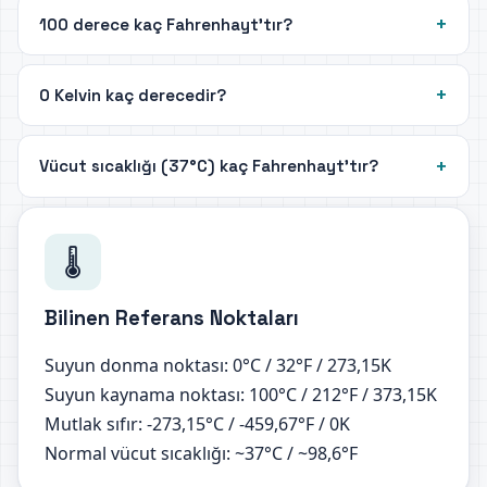
100 derece kaç Fahrenhayt'tır?
0 Kelvin kaç derecedir?
Vücut sıcaklığı (37°C) kaç Fahrenhayt'tır?
🌡️
Bilinen Referans Noktaları
Suyun donma noktası: 0°C / 32°F / 273,15K
Suyun kaynama noktası: 100°C / 212°F / 373,15K
Mutlak sıfır: -273,15°C / -459,67°F / 0K
Normal vücut sıcaklığı: ~37°C / ~98,6°F