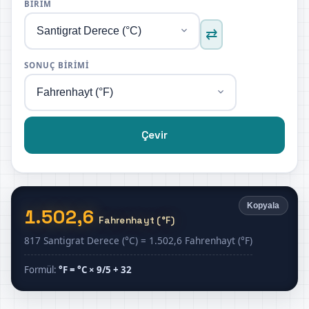
BIRIM
⇄
SONUÇ BIRIMI
Çevir
Kopyala
1.502,6
Fahrenhayt (°F)
817 Santigrat Derece (°C) = 1.502,6 Fahrenhayt (°F)
Formül:
°F = °C × 9/5 + 32