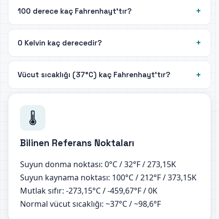
100 derece kaç Fahrenhayt'tır?
0 Kelvin kaç derecedir?
Vücut sıcaklığı (37°C) kaç Fahrenhayt'tır?
🌡️
Bilinen Referans Noktaları
Suyun donma noktası: 0°C / 32°F / 273,15K
Suyun kaynama noktası: 100°C / 212°F / 373,15K
Mutlak sıfır: -273,15°C / -459,67°F / 0K
Normal vücut sıcaklığı: ~37°C / ~98,6°F