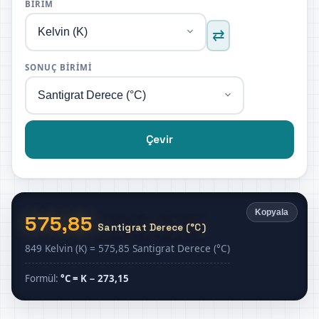
BIRIM
⇄
SONUÇ BIRIMI
Çevir
Kopyala
575,85
Santigrat Derece (°C)
849 Kelvin (K) = 575,85 Santigrat Derece (°C)
Formül:
°C = K − 273,15