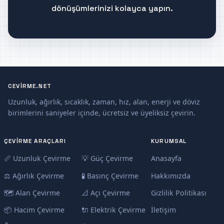
dönüşümlerinizi kolayca yapın.
CEVIRME.NET
Uzunluk, ağırlık, sıcaklık, zaman, hız, alan, enerji ve döviz
birimlerini saniyeler içinde, ücretsiz ve üyeliksiz çevirin.
ÇEVIRME ARAÇLARI
KURUMSAL
📏 Uzunluk Çevirme
💡 Güç Çevirme
Anasayfa
⚖️ Ağırlık Çevirme
🧪 Basınç Çevirme
Hakkımızda
🗺️ Alan Çevirme
📐 Açı Çevirme
Gizlilik Politikası
📦 Hacim Çevirme
🔌 Elektrik Çevirme
İletişim