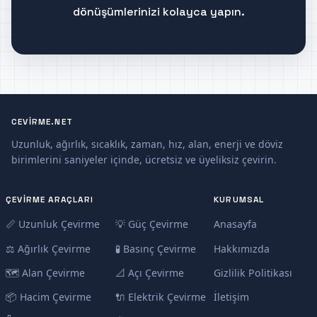
dönüşümlerinizi kolayca yapın.
CEVIRME.NET
Uzunluk, ağırlık, sıcaklık, zaman, hız, alan, enerji ve döviz
birimlerini saniyeler içinde, ücretsiz ve üyeliksiz çevirin.
ÇEVIRME ARAÇLARI
KURUMSAL
📏 Uzunluk Çevirme
💡 Güç Çevirme
Anasayfa
⚖️ Ağırlık Çevirme
🧪 Basınç Çevirme
Hakkımızda
🗺️ Alan Çevirme
📐 Açı Çevirme
Gizlilik Politikası
📦 Hacim Çevirme
🔌 Elektrik Çevirme
İletişim