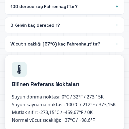
100 derece kaç Fahrenhayt'tır?
0 Kelvin kaç derecedir?
Vücut sıcaklığı (37°C) kaç Fahrenhayt'tır?
🌡️
Bilinen Referans Noktaları
Suyun donma noktası: 0°C / 32°F / 273,15K
Suyun kaynama noktası: 100°C / 212°F / 373,15K
Mutlak sıfır: -273,15°C / -459,67°F / 0K
Normal vücut sıcaklığı: ~37°C / ~98,6°F