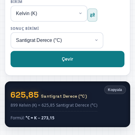
BIRIM
⇄
SONUÇ BIRIMI
Çevir
Kopyala
625,85
Santigrat Derece (°C)
899 Kelvin (K) = 625,85 Santigrat Derece (°C)
Formül:
°C = K − 273,15